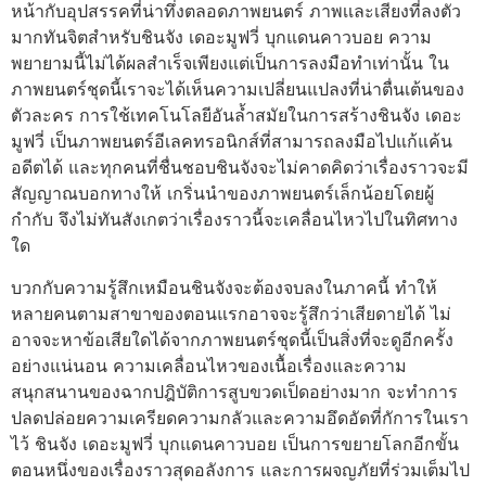
หน้ากับอุปสรรคที่น่าทึ่งตลอดภาพยนตร์ ภาพเเละเสียงที่ลงตัว
มากทันจิตสำหรับชินจัง เดอะมูฟวี่ บุกแดนคาวบอย ความ
พยายามนี้ไม่ได้ผลสำเร็จเพียงแต่เป็นการลงมือทำเท่านั้น ใน
ภาพยนตร์ชุดนี้เราจะได้เห็นความเปลี่ยนแปลงที่น่าตื่นเต้นของ
ตัวละคร การใช้เทคโนโลยีอันล้ำสมัยในการสร้างชินจัง เดอะ
มูฟวี่ เป็นภาพยนตร์อีเลคทรอนิกส์ที่สามารถลงมือไปแก้แค้น
อดีตได้ และทุกคนที่ชื่นชอบชินจังจะไม่คาดคิดว่าเรื่องราวจะมี
สัญญาณบอกทางให้ เกริ่นนำของภาพยนตร์เล็กน้อยโดยผู้
กำกับ จึงไม่ทันสังเกตว่าเรื่องราวนี้จะเคลื่อนไหวไปในทิศทาง
ใด
บวกกับความรู้สึกเหมือนชินจังจะต้องจบลงในภาคนี้ ทำให้
หลายคนตามสาขาของตอนแรกอาจจะรู้สึกว่าเสียดายได้ ไม่
อาจจะหาข้อเสียใดได้จากภาพยนตร์ชุดนี้เป็นสิ่งที่จะดูอีกครั้ง
อย่างแน่นอน ความเคลื่อนไหวของเนื้อเรื่องและความ
สนุกสนานของฉากปฎิบัติการสูบขวดเป็ดอย่างมาก จะทำการ
ปลดปล่อยความเครียดความกลัวและความอึดอัดที่กัการในเรา
ไว้ ชินจัง เดอะมูฟวี่ บุกแดนคาวบอย เป็นการขยายโลกอีกขั้น
ตอนหนึ่งของเรื่องราวสุดอลังการ และการผจญภัยที่ร่วมเต็มไป