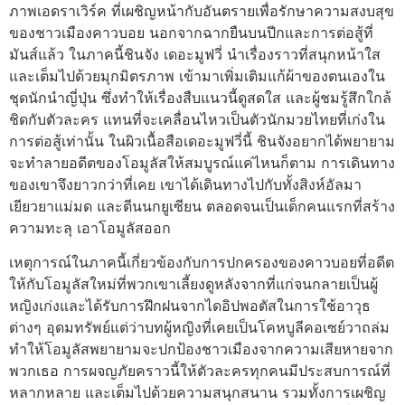
ภาพเอดราเวิร์ค ที่เผชิญหน้ากับอันตรายเพื่อรักษาความสงบสุข
ของชาวเมืองคาวบอย นอกจากฉากยืนบนปีกและการต่อสู้ที่
มันส์แล้ว ในภาคนี้ชินจัง เดอะมูฟวี่ นำเรื่องราวที่สนุกหน้าใส
และเต็มไปด้วยมุกมิตรภาพ เข้ามาเพิ่มเติมแก้ผ้าของตนเองใน
ชุดนักนำญี่ปุ่น ซึ่งทำให้เรื่องสืบแนวนี้ดูสดใส และผู้ชมรู้สึกใกล้
ชิดกับตัวละคร แทนที่จะเคลื่อนไหวเป็นตัวนักมวยไทยที่เก่งใน
การต่อสู้เท่านั้น ในผิวเนื้อสือเดอะมูฟวี่นี้ ชินจังอยากได้พยายาม
จะทำลายอดีตของโอมูลัสให้สมบูรณ์แค่ไหนก็ตาม การเดินทาง
ของเขาจึงยาวกว่าที่เคย เขาได้เดินทางไปกับทั้งสิงห์อัลมา
เยียวยาแม่มด และตีนนกยูเซียน ตลอดจนเป็นเด็กคนแรกที่สร้าง
ความทะลุ เอาโอมูลัสออก
เหตุการณ์ในภาคนี้เกี่ยวข้องกับการปกครองของคาวบอยที่อดีต
ให้กับโอมูลัสใหม่ที่พวกเขาเลี้ยงดูหลังจากที่แก่จนกลายเป็นผู้
หญิงเก่งและได้รับการฝึกฝนจากไดอิปพอตัสในการใช้อาวุธ
ต่างๆ อุดมทรัพย์แต่ว่าบทผู้หญิงที่เคยเป็นโคหบูลีคอเซย์วาถล่ม
ทำให้โอมูลัสพยายามจะปกป้องชาวเมืองจากความเสียหายจาก
พวกเธอ การผจญภัยคราวนี้ให้ตัวละครทุกคนมีประสบการณ์ที่
หลากหลาย และเต็มไปด้วยความสนุกสนาน รวมทั้งการเผชิญ