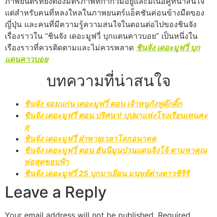
ภาพยนตร์ที่ยังต้องมิตรภาพที่กำกวมอยู่และมีเนื้อคู่ที่น่าสนใจ
แต่สำหรับคนที่หลงใหลในภาพยนตร์แอ็คชันค่อนข้างมืดของ
ญี่ปุ่น และคนที่มีความรู้ความสนใจในตอนต่อไปของชินจัง
เรื่องราวใน “ชินจัง เดอะมูฟวี่ บุกแดนคาวบอย” เป็นหนึ่งใน
เรืองราวที่ควรติดตามและไม่ควรพลาด
ชินจัง เดอะมูฟวี่ บุก
แดนคาวบอย
บทความที่น่าสนใจ
ชินจัง จอมแก่น เดอะมูฟวี่ ตอน เจ้าหนูกังฟูดุ๊กดิ๊ก
ชินจัง เดอะมูฟวี่ ตอน ปริศนา! บุปผาแห่งโรงเรียนเทนคะ
สุ
ชินจัง เดอะมูฟวี่ ฝ่าพายุเวลาโลกอนาคต
ชินจัง เดอะมูฟวี่ ตอน ฮันนีมูนป่วนแดนจิงโจ้ ตามหาคุณ
พ่อสุดขอบฟ้า
ชินจัง เดอะมูฟวี่ 25 บุกมาเยือน มนุษย์ต่างดาวชิริริ
Leave a Reply
Your email address will not be published.
Required