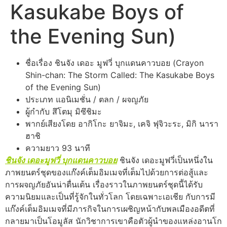
Kasukabe Boys of
the Evening Sun)
ชื่อเรื่อง ชินจัง เดอะ มูฟวี่ บุกแดนคาวบอย (Crayon
Shin-chan: The Storm Called: The Kasukabe Boys
of the Evening Sun)
ประเภท แอนิเมชั่น / ตลก / ผจญภัย
ผู้กำกับ สึโตมุ มิซึชิมะ
พากย์เสียงโดย อากิโกะ ยาจิมะ, เคจิ ฟุจิวะระ, มิกิ นารา
ฮาชิ
ความยาว 93 นาที
ชินจัง เดอะมูฟวี่ บุกแดนคาวบอย
ชินจัง เดอะมูฟวี่เป็นหนึ่งใน
ภาพยนตร์ชุดของแก๊งค์เต็มอิมเมจที่เต็มไปด้วยการต่อสู้และ
การผจญภัยอันน่าตื่นเต้น เรื่องราวในภาพยนตร์ชุดนี้ได้รับ
ความนิยมและเป็นที่รู้จักในทั่วโลก โดยเฉพาะเอเชีย กับการมี
แก๊งค์เต็มอิมเมจที่มีภารกิจในการเผชิญหน้ากับพลเมืองอดีตที่
กลายมาเป็นโอมูลัส นักวิชาการเขาคือตัวผู้นำของแหล่งอานโก