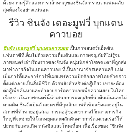
ด้วยความรู้สึกและการกล้าหาญของชินจัง ทราบว่าแฟนคลับ
สุดท้องใจอย่างแน่นอน
รีวิว ชินจัง เดอะมูฟวี่ บุกแดน
คาวบอย
ชินจัง เดอะมูฟวี่ บุกแดนคาวบอย
เป็นภาพยนตร์แอ็คชัน
แฟนตาซีที่เต็มไปด้วยความตื่นเต้นและการผจญภัยที่ไม่รู้จบ
ภาพยนตร์เล่าเรื่องราวของชินจัง หนุ่มนักล่าโชคชะตาที่ถูกส่ง
มาทำภารกิจในแดนคาวบอย ที่เป็นอาณาจักรเหล่านครี แบ่ง
เป็นการ์ดี้และการ์กวร์ที่เผยแพร่ความปิดศักยภาพโดยชั่วคราว
ตั้งแต่กลายเป็นสิ่งมีชีวิต ด้วยพลังสำหรับต่อสู้เดียว เขาจะต้อง
ต่อสู้เพื่อค้นหาและทำลายการ์ดคาวบอยเพื่อความสงบในโลก
เรื่องราวในภาพยนตร์นี้นำเสนอการผจญภัยที่น่าตื่นเต้นและไม่
คาดคิด ชินจังเป็นตัวละครที่มีบุคลิกภาพที่เข้มแข็งและอยู่ใน
สภาพที่ท้าทายอยู่เสมอ การต่อสู้ของเขาวางไว้กลางภารกิจ
ใหญ่ที่จะช่วยให้โลกหยุดและผลักดันดาวการ์ดเคเวอเร่อร์ให้
ปะทะกับแดนเกิด หนังชิลและโหดเหี้ยม เนื้อเรื่องของ “ชินจัง