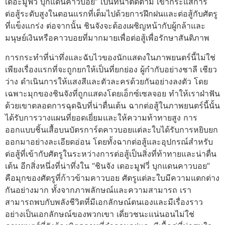
เดอะมูฟวี่ บุกแดนคาวบอย” เป็นที่น่าติดตาม เข้ากระแสการ
ต่อสู้ระดับสูงในตอนแรกที่เต็มไปด้วยการฝึกฝนและต่อสู้กับศัตรู
ที่แข็งแกร่ง ต่อจากนั้น ชินจังจะต้องเผชิญหน้ากับผู้กล้าและ
มนุษย์เงินหรือคาวบอยที่มากมายเพื่อต่อสู้เพื่อรักษาสันติภาพ
การกระทำที่น่าทึ่งและฉับไวของนักแสดงในภาพยนตร์นี้ไม่ใช่
เพียงเรื่องแรกที่จะถูกยกให้เป็นที่ยกย่อง ผู้กำกับอย่างชาลี เชียว
ว่าง ดำเนินการให้แสงสีและตัวละครด้วยกันอย่างลงตัว โดย
เฉพาะมุกของชินจังที่ถูกแสดงโดยเอ็กซ์เซลจอย ทำให้เราฝ่าฟัน
ด้วยเขาตลอดการฉุดฉิบที่น่าตื่นเต้น ฉากต่อสู้ในภาพยนตร์นี้นั้น
ได้รับการวางแผนที่ยอดเยี่ยมและให้ความท้าทายสูง การ
ออกแบบชิ้นเสื้อบนบัตรการ์ดคาวบอยแต่ละใบได้รับการหยิบยก
ออกมาอย่างละเอียดอ่อน โดยทั้งฉากต่อสู้และอุปกรณ์สำหรับ
ต่อสู้ที่เข้ากับศัตรูในระหว่างการต่อสู้เป็นสิ่งที่ท้าทายและน่าตื่น
เต้น อีกสิ่งหนึ่งที่น่าทึ่งใน “ชินจัง เดอะมูฟวี่ บุกแดนคาวบอย”
คือมุกของศัตรูที่ก้าวข้ามคาวบอย ศัตรูแต่ละใบมีความแตกต่าง
กันอย่างมาก ทั้งจากภาพลักษณ์และความสามารถ เรา
สามารถพบกับพลังชีวิตที่มีเอกลักษณ์ตนเองและมีเรื่องราว
อย่างเป็นเอกลักษณ์ของพวกเขา เดี่ยวชนะแน่นอนไม่ใช่